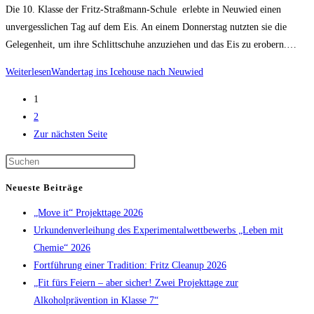
Die 10. Klasse der Fritz-Straßmann-Schule erlebte in Neuwied einen
unvergesslichen Tag auf dem Eis. An einem Donnerstag nutzten sie die
Gelegenheit, um ihre Schlittschuhe anzuziehen und das Eis zu erobern.…
Weiterlesen
Wandertag ins Icehouse nach Neuwied
1
2
Zur nächsten Seite
Neueste Beiträge
„Move it“ Projekttage 2026
Urkundenverleihung des Experimentalwettbewerbs „Leben mit
Chemie“ 2026
Fortführung einer Tradition: Fritz Cleanup 2026
„Fit fürs Feiern – aber sicher! Zwei Projekttage zur
Alkoholprävention in Klasse 7“