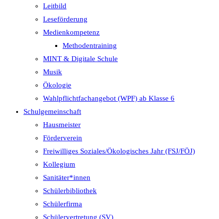
Leitbild
Leseförderung
Medienkompetenz
Methodentraining
MINT & Digitale Schule
Musik
Ökologie
Wahlpflichtfachangebot (WPF) ab Klasse 6
Schulgemeinschaft
Hausmeister
Förderverein
Freiwilliges Soziales/Ökologisches Jahr (FSJ/FÖJ)
Kollegium
Sanitäter*innen
Schülerbibliothek
Schülerfirma
Schülervertretung (SV)