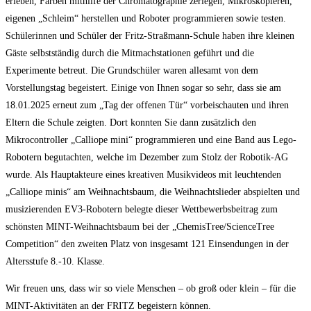
erleben, Farben mithilfe der Chromatographie zerlegen, Mikroskopieren,
eigenen „Schleim“ herstellen und Roboter programmieren sowie testen.
Schülerinnen und Schüler der Fritz-Straßmann-Schule haben ihre kleinen
Gäste selbstständig durch die Mitmachstationen geführt und die
Experimente betreut. Die Grundschüler waren allesamt von dem
Vorstellungstag begeistert. Einige von Ihnen sogar so sehr, dass sie am
18.01.2025 erneut zum „Tag der offenen Tür“ vorbeischauten und ihren
Eltern die Schule zeigten. Dort konnten Sie dann zusätzlich den
Mikrocontroller „Calliope mini“ programmieren und eine Band aus Lego-
Robotern begutachten, welche im Dezember zum Stolz der Robotik-AG
wurde. Als Hauptakteure eines kreativen Musikvideos mit leuchtenden
„Calliope minis“ am Weihnachtsbaum, die Weihnachtslieder abspielten und
musizierenden EV3-Robotern belegte dieser Wettbewerbsbeitrag zum
schönsten MINT-Weihnachtsbaum bei der „ChemisTree/ScienceTree
Competition“ den zweiten Platz von insgesamt 121 Einsendungen in der
Altersstufe 8.-10. Klasse.
Wir freuen uns, dass wir so viele Menschen – ob groß oder klein – für die
MINT-Aktivitäten an der FRITZ begeistern können.