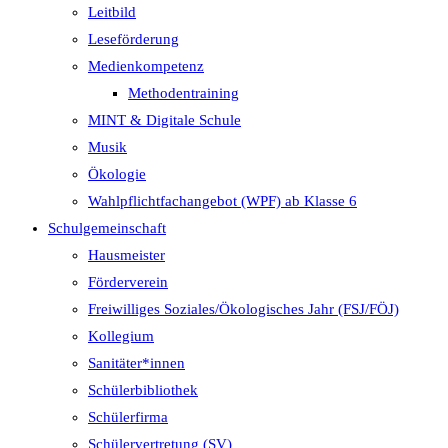
Leitbild
Leseförderung
Medienkompetenz
Methodentraining
MINT & Digitale Schule
Musik
Ökologie
Wahlpflichtfachangebot (WPF) ab Klasse 6
Schulgemeinschaft
Hausmeister
Förderverein
Freiwilliges Soziales/Ökologisches Jahr (FSJ/FÖJ)
Kollegium
Sanitäter*innen
Schülerbibliothek
Schülerfirma
Schülervertretung (SV)