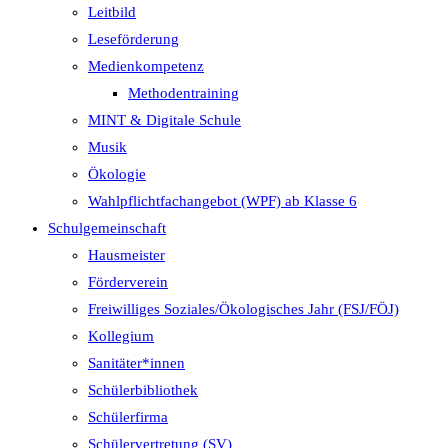
Leitbild
Leseförderung
Medienkompetenz
Methodentraining
MINT & Digitale Schule
Musik
Ökologie
Wahlpflichtfachangebot (WPF) ab Klasse 6
Schulgemeinschaft
Hausmeister
Förderverein
Freiwilliges Soziales/Ökologisches Jahr (FSJ/FÖJ)
Kollegium
Sanitäter*innen
Schülerbibliothek
Schülerfirma
Schülervertretung (SV)