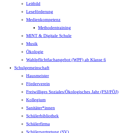
Leitbild
Leseförderung
Medienkompetenz
Methodentraining
MINT & Digitale Schule
Musik
Ökologie
Wahlpflichtfachangebot (WPF) ab Klasse 6
Schulgemeinschaft
Hausmeister
Förderverein
Freiwilliges Soziales/Ökologisches Jahr (FSJ/FÖJ)
Kollegium
Sanitäter*innen
Schülerbibliothek
Schülerfirma
Schülervertretung (SV)