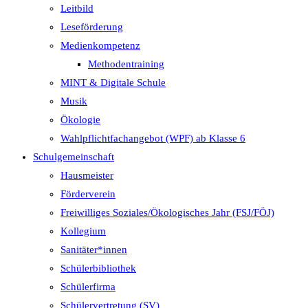
Leitbild
Leseförderung
Medienkompetenz
Methodentraining
MINT & Digitale Schule
Musik
Ökologie
Wahlpflichtfachangebot (WPF) ab Klasse 6
Schulgemeinschaft
Hausmeister
Förderverein
Freiwilliges Soziales/Ökologisches Jahr (FSJ/FÖJ)
Kollegium
Sanitäter*innen
Schülerbibliothek
Schülerfirma
Schülervertretung (SV)