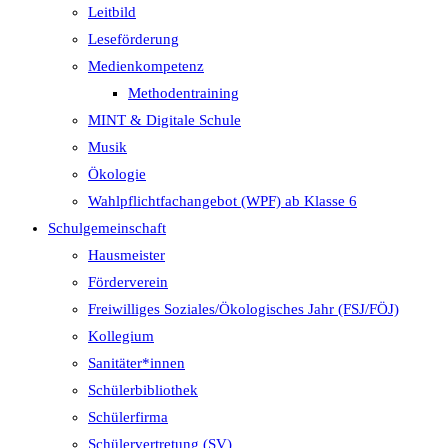
Leitbild
Leseförderung
Medienkompetenz
Methodentraining
MINT & Digitale Schule
Musik
Ökologie
Wahlpflichtfachangebot (WPF) ab Klasse 6
Schulgemeinschaft
Hausmeister
Förderverein
Freiwilliges Soziales/Ökologisches Jahr (FSJ/FÖJ)
Kollegium
Sanitäter*innen
Schülerbibliothek
Schülerfirma
Schülervertretung (SV)